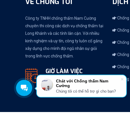
VỀ CHÚNG TÔI
DỊCH
Chống 
Công ty TNHH chống thấm Nam Cường
chuyên thi công các dịch vụ chống thấm tại
Chống 
Long Khánh và các tỉnh lân cận. Với nhiều
kinh nghiệm và uy tín, công ty luôn cố gắng
Chống 
xây dựng cho mình đội ngũ nhân sự giỏi
Chống 
trong lĩnh vực chống thấm.
Chống 
GIỜ LÀM VIỆC
Chống 
T2 - T7: 8:00 - 17:30,
Chát với Chống thấm Nam
Cường
CN: 9:00 - 15:00
Chúng tôi có thể hỗ trợ gì cho bạn?
C