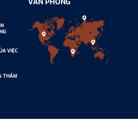
VĂN PHÒNG
0
ÂN
ỒNG
0
ỦA VIỆC
2
NG THẤM
ed