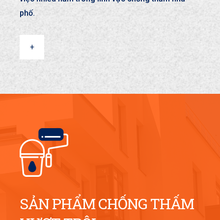
phố.
+
SẢN PHẨM CHỐNG THẤM