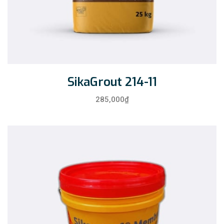
SikaGrout 214-11
285,000
₫