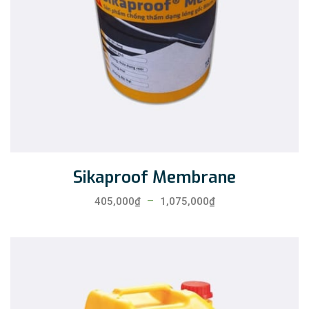
Sikaproof Membrane
–
405,000
₫
1,075,000
₫